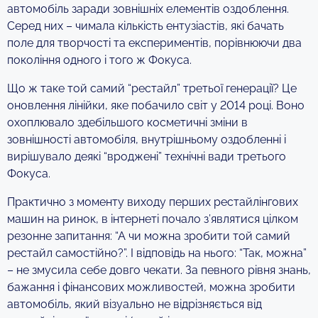
автомобіль заради зовнішніх елементів оздоблення.
Серед них – чимала кількість ентузіастів, які бачать
поле для творчості та експериментів, порівнюючи два
покоління одного і того ж Фокуса.
Що ж таке той самий “рестайл” третьої генерації? Це
оновлення лінійки, яке побачило світ у 2014 році. Воно
охоплювало здебільшого косметичні зміни в
зовнішності автомобіля, внутрішньому оздобленні і
вирішувало деякі “вроджені” технічні вади третього
Фокуса.
Практично з моменту виходу перших рестайлінгових
машин на ринок, в інтернеті почало з’являтися цілком
резонне запитання: “А чи можна зробити той самий
рестайл самостійно?”. І відповідь на нього: “Так, можна”
– не змусила себе довго чекати. За певного рівня знань,
бажання і фінансових можливостей, можна зробити
автомобіль, який візуально не відрізняється від