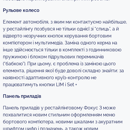
Рульове колесо
Елемент автомобіля, з яким ми контактуємо найбільше,
у рестайлінгу позбувся не тільки однієї зі “спиць”, а й
відверто незручних кнопок керування бортовим
комп’ютером і мультимедіа. Заміна одного керма на
інше здійснюється тільки в комплекті з годинниковою
пружиною і блоком підрульових перемикачів
(“бабкою”). При цьому, є проблема із заміною цього
елемента, рішення якої буде доволі складно знайти: за
наявності адаптивного круїз-контролю не
працюватимуть кнопки LIM і Set +
Панель приладів
Панель приладів у рестайлінговому Фокус 3 може
похвалитися новим стильним оформленням меню
бортового комп’ютера, новими шкалами з акуратним
шрифтом цифр і позначень, а також новим