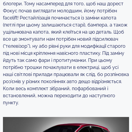
блогери. Тому насамперед для того, щоб наш дорест
Фокус почав виглядати молодшим, йому потрібен
facelift! Рестайлізація починається із заміни капота
(петлі при цьому залишаються старі), бампера, а також
ущільнювача капота, який клеїться на цю деталь. Щоб
все це змонтувати нам потрібен новий підсилювач
(“телевізор”), ну або рівні руки для модифікації старого
під нові місця кріплення навісного пластику. Під заміну
йдуть так само фари і протитуманки. При цьому
потрібно трошки почаклувати в електриці, щоб усі
наші світлові прилади працювали як слід, бо розпіновка
роз’ємів у різних поколіннях авто дещо відрізняється.
Коли весь комплект зібраний, пофарбований і
встановлений, можна переходити до наступного
пункту.