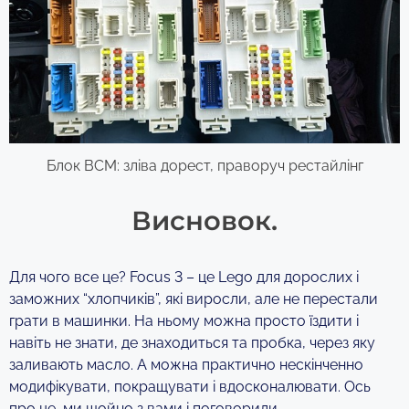
Блок ВСМ: зліва дорест, праворуч рестайлінг
Висновок.
Для чого все це? Focus 3 – це Lego для дорослих і
заможних “хлопчиків”, які виросли, але не перестали
грати в машинки. На ньому можна просто їздити і
навіть не знати, де знаходиться та пробка, через яку
заливають масло. А можна практично нескінченно
модифікувати, покращувати і вдосконалювати. Ось
про це, ми щойно з вами і поговорили.