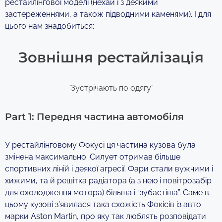
рестайлінгової моделі (нехай і з деякими
застереженнями, а також підводними каменями). І для
цього нам знадобиться:
Зовнішня рестайлізація
“Зустрічають по одягу”
Part 1: Передня частина автомобіля
У рестайлінговому Фокусі ця частина кузова була
змінена максимально. Силует отримав більше
спортивних ліній і деякої агресії. Фари стали вужчими і
хижими, та й решітка радіатора (а з нею і повітрозабір
для охолодження мотора) більша і “зубастіша”. Саме в
цьому кузові з’явилася така схожість Фокісів із авто
марки Aston Martin, про яку так люблять розповідати