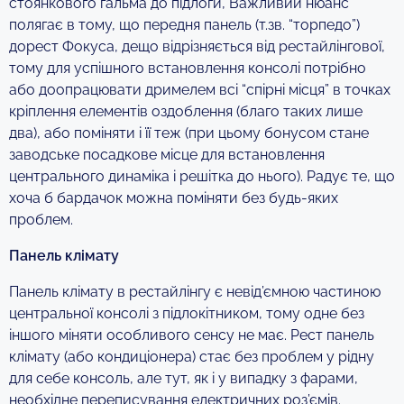
стоянкового гальма до підлоги, Важливий нюанс
полягає в тому, що передня панель (т.зв. “торпедо”)
дорест Фокуса, дещо відрізняється від рестайлінгової,
тому для успішного встановлення консолі потрібно
або доопрацювати дримелем всі “спірні місця” в точках
кріплення елементів оздоблення (благо таких лише
два), або поміняти і її теж (при цьому бонусом стане
заводське посадкове місце для встановлення
центрального динаміка і решітка до нього). Радує те, що
хоча б бардачок можна поміняти без будь-яких
проблем.
Панель клімату
Панель клімату в рестайлінгу є невід’ємною частиною
центральної консолі з підлокітником, тому одне без
іншого міняти особливого сенсу не має. Рест панель
клімату (або кондиціонера) стає без проблем у рідну
для себе консоль, але тут, як і у випадку з фарами,
необхідне переписування електричних роз’ємів.