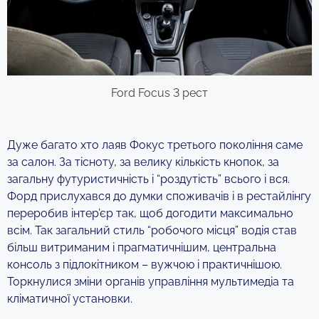
Ford Focus 3 рест
Дуже багато хто лаяв Фокус третього покоління саме
за салон. За тісноту, за велику кількість кнопок, за
загальну футуристичність і “роздутість” всього і вся.
Форд прислухався до думки споживачів і в рестайлінгу
переробив інтер’єр так, щоб догодити максимально
всім. Так загальний стиль “робочого місця” водія став
більш витриманим і прагматичнішим, центральна
консоль з підлокітником – вужчою і практичнішою.
Торкнулися зміни органів управління мультимедіа та
кліматичної установки.