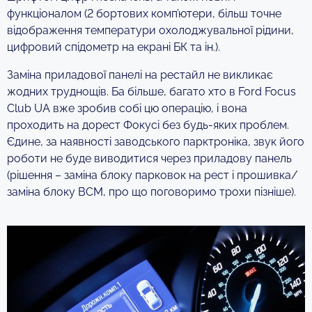
функціоналом (2 бортових комп’ютери, більш точне
відображення температури охолоджувальної рідини,
цифровий спідометр на екрані БК та ін.).
Заміна приладової панелі на рестайл не викликає
жодних труднощів. Ба більше, багато хто в Ford Focus
Club UA вже зробив собі цю операцію, і вона
проходить на дорест Фокусі без будь-яких проблем.
Єдине, за наявності заводського парктроніка, звук його
роботи не буде виводитися через приладову панель
(рішення – заміна блоку парковок на рест і прошивка/
заміна блоку ВСМ, про що поговоримо трохи пізніше).